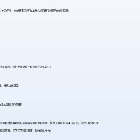
三年的停滞，全新赛事品牌“红龙扑克巡回赛”即将开启新的篇章！
。
两天的赛程，次日便能见证一位全新王者的诞生！
参赛，当日决出冠军！
验红龙竞技场的氛围！
也将吸引来自世界各地的玩家向冠军奖杯发起冲击。新龙王将在 8 月 4 日诞生，让我们拭目以待！
尊深筹赛，等等等等精彩赛事，期待您的参与！