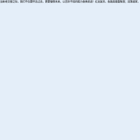
当新老交替之际，我们不仅要怀念过去，更要憧憬未来，以百折不挠的毅力奋勇前进！红龙复苏，各路英雄重聚首；冠落谁家，