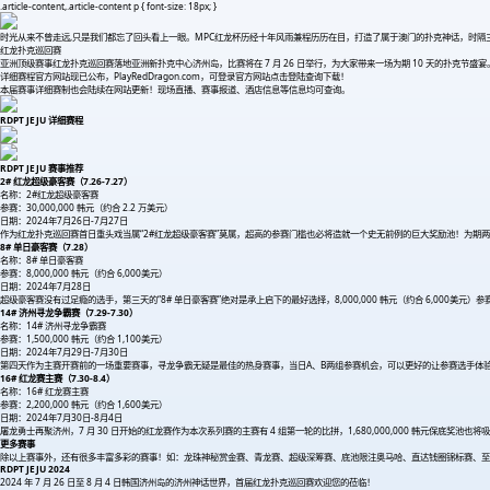
.article-content,.article-content p { font-size: 18px; }
时光从来不曾走远,只是我们都忘了回头看上一眼。MPC红龙杯历经十年风雨兼程历历在目，打造了属于澳门的扑克神话，时隔
红龙扑克巡回赛
亚洲顶级赛事红龙扑克巡回赛落地亚洲新扑克中心济州岛，比赛将在 7 月 26 日举行，为大家带来一场为期 10 天的扑克节盛宴
详细赛程官方网站现已公布，PlayRedDragon.com，可登录官方网站点击登陆查询下载！
本届赛事详细赛制也会陆续在网站更新！现场直播、赛事报道、酒店信息等信息均可查询。
RDPT JEJU 详细赛程
RDPT JEJU 赛事推荐
2# 红龙超级豪客赛（7.26-7.27）
名称：2#红龙超级豪客赛
参赛：30,000,000 韩元（约合 2.2 万美元）
日期：2024年7月26日-7月27日
作为红龙扑克巡回赛首日重头戏当属“2#红龙超级豪客赛”莫属，超高的参赛门槛也必将造就一个史无前例的巨大奖励池！为期
8# 单日豪客赛（7.28）
名称：8# 单日豪客赛
参赛：8,000,000 韩元（约合 6,000美元）
日期：2024年7月28日
超级豪客赛没有过足瘾的选手，第三天的“8# 单日豪客赛”绝对是承上启下的最好选择，8,000,000 韩元（约合 6,000美元）
14# 济州寻龙争霸赛（7.29-7.30）
名称：14# 济州寻龙争霸赛
参赛：1,500,000 韩元（约合 1,100美元）
日期：2024年7月29日-7月30日
第四天作为主赛开赛前的一场重要赛事，寻龙争霸无疑是最佳的热身赛事，当日A、B两组参赛机会，可以更好的让参赛选手体
16# 红龙赛主赛（7.30-8.4）
名称：16# 红龙赛主赛
参赛：2,200,000 韩元（约合 1,600美元）
日期：2024年7月30日-8月4日
屠龙勇士再聚济州，7 月 30 日开始的红龙赛作为本次系列赛的主赛有 4 组第一轮的比拼，1,680,000,000 韩元保底奖池
更多赛事
除以上赛事外，还有很多丰富多彩的赛事！如：龙珠神秘赏金赛、青龙赛、超级深筹赛、底池限注奥马哈、直达钱圈锦标赛、至
RDPT JEJU 2024
2024 年 7 月 26 日至 8 月 4 日韩国济州岛的济州神话世界，首届红龙扑克巡回赛欢迎您的莅临！