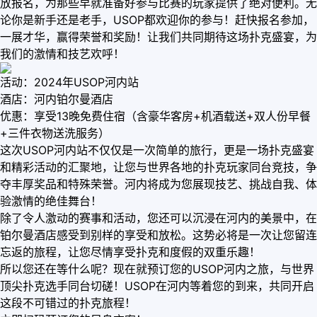
放报名，为那些早就准备好参与比赛的玩家提供了绝对便利。无
论你是新手还是老手，USOP都欢迎你的参与！赶快报名参加，
一展才华，赢得荣誉和奖励！让我们共同期待这场扑克盛宴，为
我们的激情和技艺欢呼！
活动：2024年USOP河内站
酒店：河内铂尔曼酒店
优惠：享受13晚免费住宿（含豪华客房+机酒载送+双人份早餐
+三件衣物送洗服务）
这次USOP河内站不仅仅是一次简单的旅行，更是一场扑克盛宴
和精彩活动的汇聚地，让您与世界各地的扑克玩家同台竞技，争
夺丰厚奖品和特殊荣誉。河内将成为您展现技艺、挑战自我、体
验激情的绝佳舞台！
除了令人激动的赛事和活动，您还可以沉浸在河内的美景中，在
铂尔曼酒店感受到别样的享受和放松。这势必将是一次让您留连
忘返的旅程，让您尽情享受扑克和度假的双重乐趣！
所以您还在等什么呢？现在就预订您的USOP河内之旅，与世界
顶尖扑克选手同台切磋！USOP在河内等着您的到来，共同开启
这段不可错过的扑克旅程！