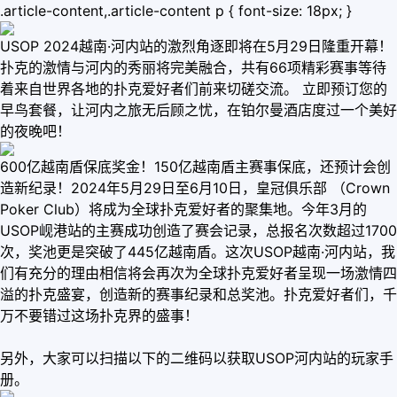
.article-content,.article-content p { font-size: 18px; }
USOP 2024越南·河内站的激烈角逐即将在5月29日隆重开幕！
扑克的激情与河内的秀丽将完美融合，共有66项精彩赛事等待
着来自世界各地的扑克爱好者们前来切磋交流。 立即预订您的
早鸟套餐，让河内之旅无后顾之忧，在铂尔曼酒店度过一个美好
的夜晚吧！
600亿越南盾保底奖金！150亿越南盾主赛事保底，还预计会创
造新纪录！2024年5月29日至6月10日，皇冠俱乐部 （Crown
Poker Club）将成为全球扑克爱好者的聚集地。今年3月的
USOP岘港站的主赛成功创造了赛会记录，总报名次数超过1700
次，奖池更是突破了445亿越南盾。这次USOP越南·河内站，我
们有充分的理由相信将会再次为全球扑克爱好者呈现一场激情四
溢的扑克盛宴，创造新的赛事纪录和总奖池。扑克爱好者们，千
万不要错过这场扑克界的盛事！
另外，大家可以扫描以下的二维码以获取USOP河内站的玩家手
册。