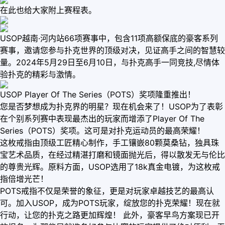
在此也给大家附上赛程表。
USOP越南·河内站66项赛事中，包含11项高额保底的豪客系列
赛事，邀请您参与扑克世界的顶级对决，见证高手之间的智慧较
量。2024年5月29日至6月10日，与扑克高手一同竞技,尽情体
验扑克的精彩与激情。
USOP Player Of The Series（POTS）奖项隆重推出！
您是否梦想成为扑克界的明星？现在机会来了！USOP为了表彰
在个别系列赛中表现最杰出的玩家而增添了Player Of The
Series（POTS）奖项。这可是对扑克运动员的最高荣耀！
这枚戒指由顶级工匠精心制作，手工镶嵌80颗莫桑钻，独具珠
宝艺术品质，在经过精湛打磨和镜面抛光后，得以散发无与伦比
的尊贵光辉。原料方面，USOP选用了18k真金电镀，为这枚戒
指倍增光芒！
POTS戒指不仅是荣誉的象征，更是对玩家卓越技艺的最高认
可。加入USOP，成为POTS玩家，绽放您的扑克荣耀！现在就
行动，让您的扑克之路更加辉煌！ 此外，豪客早鸟方案现已开