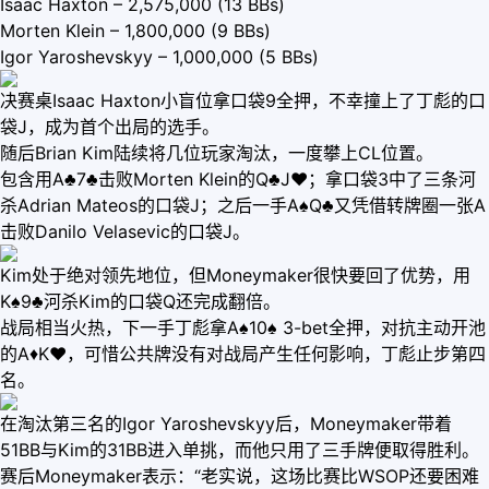
Isaac Haxton – 2,575,000 (13 BBs)
Morten Klein – 1,800,000 (9 BBs)
Igor Yaroshevskyy – 1,000,000 (5 BBs)
决赛桌Isaac Haxton小盲位拿口袋9全押，不幸撞上了丁彪的口
袋J，成为首个出局的选手。
随后Brian Kim陆续将几位玩家淘汰，一度攀上CL位置。
包含用A♣7♣击败Morten Klein的Q♣J♥；拿口袋3中了三条河
杀Adrian Mateos的口袋J；之后一手A♠Q♣又凭借转牌圈一张A
击败Danilo Velasevic的口袋J。
Kim处于绝对领先地位，但Moneymaker很快要回了优势，用
K♠9♣河杀Kim的口袋Q还完成翻倍。
战局相当火热，下一手丁彪拿A♠10♠ 3-bet全押，对抗主动开池
的A♦K♥，可惜公共牌没有对战局产生任何影响，丁彪止步第四
名。
在淘汰第三名的Igor Yaroshevskyy后，Moneymaker带着
51BB与Kim的31BB进入单挑，而他只用了三手牌便取得胜利。
赛后Moneymaker表示：“老实说，这场比赛比WSOP还要困难