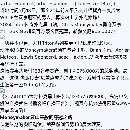
.article-content,.article-content p { font-size: 18px; }
当地时间5月13日，那个20年前从平凡会计师摇身一变成为
WSOP主赛事冠军的男人，再次站上了扑克巅峰！
2024Triton传奇扑克黑山站，Chris Moneymaker勇夺赛事
#1：25K GG超级百万豪客赛冠军，斩获奖励903,000刀！
一切并不容易，尤其Triton系列赛更可以说是难如登天。
现年48岁的Moneymaker必须在包含丁彪、Brian Kim、Adrian
Mateos、Lewis Spencer和Isaac Haxton…等众星云集的决赛
桌坚持下去。
这场赛事共吸引163名参赛者，创下4,075,000刀的总奖池。最
终，这位“老派传奇”以差点成为泡沫之姿，戏剧性地赢得了职业
生涯第一座Triton冠军头衔。
《2024Triton传奇扑克黑山站》5/12-5/26晚19:00，高清中文
解说直播就在《播客吧直播平台》，观赛有机会获得限量GGWF
赛事邀请函！
Moneymaker过山车般的夺冠之路
从泡沫期的濒临淘汰，到突然间气势180度大转变，