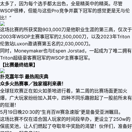
太多了，因为每个选手都太出色，全是精英中的精英。尽管
WSOP很棒，但能与这些Pro竞争并赢下冠军的感觉更是无与伦
比！”
这场比赛的所获奖励903,000刀是他职业生涯的第三高，仅次于
2003年WSOP主赛事冠军的2,500,000刀，以及2023年Triton
伦敦站Luxon邀请赛第五名的2,030,000刀。
同时，Moneymaker也与Espen Jorstad，一起成为了唯二拥有
Triton超级豪客赛冠军的WSOP主赛事冠军。
【比赛最终结果】
扑克嘉年华 最热闹庆典
众多火热赛事／独家福利来袭！
全球狂欢赛正在如火如荼地进行着，第二周的比赛场面更加火
爆，广大玩家纷纷加入其中，四种不同乐趣掀起了一股前所未有
的狂潮！
5月19日晚20:30的“生肖百W赛急速版”更是备受亚洲瞩目。
这场比赛不仅在适合国人玩家的时间段举办，更设立了250w的
保底奖池，让人们燃起了夺取年中奖励的渴望！伙伴们，准备好