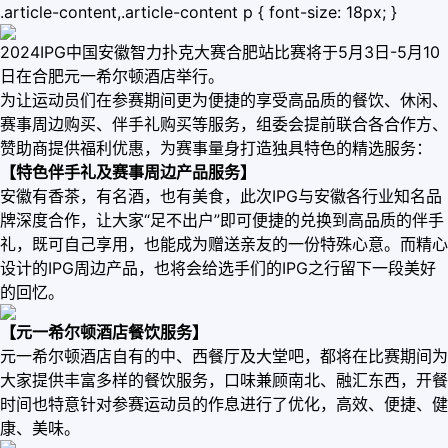
.article-content,.article-content p { font-size: 18px; }
2024IPG中国安徽智力扑克大赛合肥站比赛将于5月3日-5月10
日在合肥元一希尔顿酒店举行。
为让运动员们在参赛期间更为便捷的享受高品质的餐饮、休闲、
赛事周边购买、伴手礼购买等服务，组委会提前联合各合作方、
赞助商提供福利优惠，为赛事量身打造独具特色的精选服务：
【特色伴手礼及赛事周边产品服务】
安徽有香茶，有名酒，也有美食，此次IPG与安徽各行业知名品
牌深度合作，让大家“足不出户”即可便捷的兑换到高品质的伴手
礼，既可自己享用，也能成为赠送亲友的一份特殊心意。而精心
设计的IPG周边产品，也将会给选手们的IPG之行留下一段美好
的回忆。
【元一希尔顿酒店餐饮服务】
元一希尔顿酒店自有的中、西餐厅及大堂吧，都将在比赛期间为
大家提供丰富多样的餐饮服务，口味兼顾南北、融汇东西，开餐
时间也特意针对参赛运动员的作息进行了优化，高效、便捷、健
康、美味。