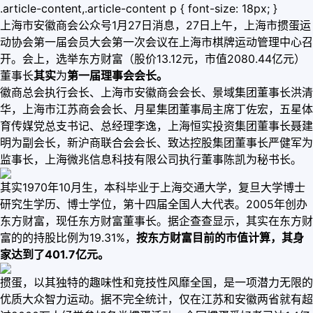
.article-content,.article-content p { font-size: 18px; }
上海市安徽商会公众号1月27日消息，27日上午，上海市掼蛋运
动协会第一届会员大会第一次会议在上海市棋牌运动管理中心召
开。会上，选举东方财富（股价13.12元，市值2080.44亿元）
董事长
其实
为
第一届理事会会长。
徽商总会执行会长、上海市安徽商会会长、景域集团董事长洪清
华，上海市江苏商会会长、月星集团董事局主席丁佐宏，五星体
育传媒党总支书记、总经理李逸，上海恒实投资集团董事长聂建
明为副会长，新沪商联合会会长、致达控股集团董事长严健军为
监事长，上海微兆信息科技有限公司执行董事陈凯为秘书长。
其实1970年10月生，本科毕业于上海交通大学，复旦大学博士
研究生学历、博士学位，第十四届全国人大代表。2005年创办
东方财富，现任东方财富董事长。据企查查显示，其实在东方财
富的的持股比例为19.31%，
按东方财富目前的市值计算，其身
家达到了401.7亿元。
掼蛋，以其独特的趣味性和竞技性风靡全国，是一项潜力无限的
优质大众智力运动。据不完全统计，仅在江苏和安徽两省就有超