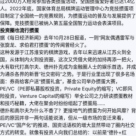
过2000万人经常参加各类掼蛋活动，全国掼蛋爱好者已达1.4亿
人。2022年底，国家体育总局棋牌运动管理中心为竞技掼蛋项
目制定了全国统一的竞赛规则，为掼蛋运动的普及与发展提供了
保障。竞技掼蛋已被纳入第五届全国智力运动会表演项目。
投资圈也流行掼蛋
据《每日经济新闻》去年10月28日报道，一则“网友偶遇雷军与
张旋龙、求伯君打掼蛋”的传闻曾经火了。
这种发源于江苏淮安的棋牌游戏，去年以来迅速从江苏火到全
国，从体制内火到投资圈，这次又凭借大佬的加持再添一把火，
大有取代打高尔夫、德州扑克成为金融圈人士的娱乐首选，并成
为通杀各界的新晋“社交密码”之势。于是行业里出现了很多名场
面：券商给客户送“掼蛋礼盒”，基金公司举办掼蛋大赛，
PE/VC（PE即私募股权投资，Private Equity的缩写；VC即风
险投资，Venture Capital的缩写）举全公司之力研读掼蛋教材
和技巧秘籍，大佬在聚会时纷纷组起了掼蛋局……
德扑和高尔夫为什么不香了？更接地气的掼蛋为何开始风靡？背
后的原因并非一两句话能说清，但从一级市场的变迁来看，
PE/VC“国产化”的推进、国资话语权的增大显然带动了圈内社交
方式的转变。就像有投资人向我们总结的：以前是“德扑+红