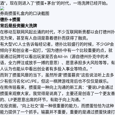
酒”，现在则进入了“掼蛋+茅台”的时代，一场洗牌已经开始。
券商掼蛋礼盒内的口诀截图
德扑→掼蛋
背后是投资圈大洗牌
在移动互联网风起云涌的时代，不少互联网新贵都以会打德州扑
克为荣，甚至有人自诩是靠着德扑而获得了融资。
有大型VC人士告诉每经记者，德扑比较盛行的时候，不少GP会
倾向于和创业者一起打，“因为德扑中有一个比较重要的点，就
是通过玩牌可以看出玩家是否会All-in（源自德州扑克中的术
语，全力押注或放手一搏的意思）、愿意承担多大风险等等，有
人认为也能从中看出创业者有多投入事业等特点。”
而到了掼蛋风靡的当下，虽然所谓“掼蛋募资”这些说法听上去多
少有些污名化VC/PE，但这一棋牌游戏背后也不仅仅是娱乐。
在熊伟铭看来，掼蛋是一种向上沟通的新工具：“要说LP会通过
掼蛋来观察大家，我觉得是说高了，主要还是创造了一个更友善
的、LP更愿意出席的环节，有助于向上沟通。”
在投资圈，“向上社交”是一种很重要的能力，而掼蛋恰恰为这种
能力提供了一个抓手。输赢并不重要，重要的是通过掼蛋快速打