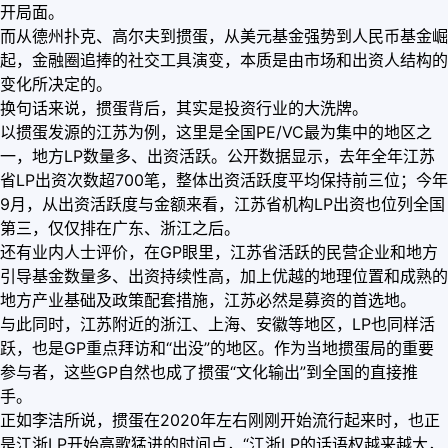
开局面。
而从德州扑克、高尔夫到掼蛋，从美元基金强势到人民币基金崛
起，金融圈追捧的社交工具演变，本质是由市场和出资人结构的
变化所决定的。
换句话来说，掼蛋背后，其实是投资行业的大洗牌。
以掼蛋发源的江苏为例，这里是全国PE/VC最为集中的地区之
一，地方LP数量多、出资活跃。公开数据显示，去年全年江苏
省LP出资次数超700笔，整体出资活跃度平均保持前三位；今年
9月，从出资活跃度与金额来看，江苏省机构LP出资也位列全国
第三，仅仅排在广东、浙江之后。
还有业内人士评价，在GP眼里，江苏省活跃的民营企业和地方
引导基金数量多、出资持续性高，加上优越的地理位置和成熟的
地方产业基础及政策配套措施，江苏必然是募资的首选地。
与此同时，江苏附近的浙江、上海、安徽等地区，LP也同样活
跃，也是GP重点拜访和“出没”的地区。作为当地掼蛋局的重要
参与者，这些GP自然也成了掼蛋“文化输出”到全国的直接推
手。
正如李洁所说，掼蛋在2020年左右刚刚开始流行起来时，也正
是江浙LP开始高歌猛进的时间点，“江浙LP的话语权越来越大，