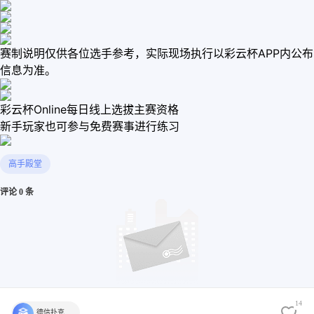
赛制说明仅供各位选手参考，实际现场执行以彩云杯APP内公布
信息为准。
彩云杯Online每日线上选拔主赛资格
新手玩家也可参与免费赛事进行练习
高手殿堂
评论 0 条
14
德信扑克学院官方