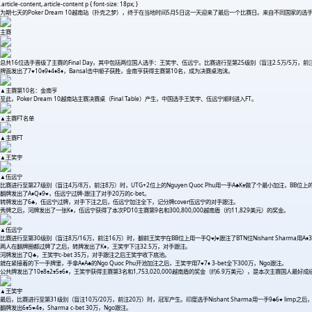
.article-content,.article-content p { font-size: 18px; }
为期七天的Poker Dream 10越南站（扑克之梦），终于在当地时间5月5日这一天迎来了最后一个比赛日。来自不同国家的选
主赛
总共16位选手晋级了主赛的Final Day，其中包括两位国人选手：王笑宇、伍远宁。比赛进行至第25级别（盲注2.5万/5万，前注5万）时
牌面发出了7♥10♠9♦4♦8♦，Bansal击中顺子获胜，金南亨获得主赛第10名，成为决赛桌泡沫。
▲主赛第10名：金南亨
至此，Poker Dream 10越南站主赛决赛桌（Final Table）产生，中国选手王笑宇、伍远宁顺利进入FT。
▲主赛FT名单
▲主赛FT
▲王笑宇
▲伍远宁
比赛进行至第27级别（盲注4万/8万，前注8万）时，UTG+2位上的Nguyen Quoc Phu用一手A♣K♠做了个最小加注，BB位上
翻牌发出了A♦Q♦9♥，伍远宁过牌-跟注了对手20万的c-bet。
转牌发出了6♣，伍远宁过牌，对手下注之后，伍远宁加注全下，记分牌cover伍远宁的对手跟注。
秀牌之后，河牌发出了一张K♦，伍远宁获得了本次PD10主赛第9名和300,800,000越南盾（约11,829美元）的奖金。
▲伍远宁
比赛进行至第30级别（盲注8万/16万，前注16万）时，翻前王笑宇在BB位上用一手Q♥J♥跟注了BTN位Nishant Sharma用A
两人在翻牌圈都过牌了之后，转牌发出了K♦，王笑宇下注32.5万，对手跟注。
河牌发出了Q♣，王笑宇c-bet 35万，对手跟注之后王笑宇收下底池。
就在紧接着的下一手牌里，手拿A♦A♣的Ngo Quoc Phu开池加注之后，王笑宇用7♥7♦ 3-bet全下300万，Ngo跟注。
公共牌发出了10♠8♠2♠5♠6♦，王笑宇获得主赛第3名和1,753,020,000越南盾的奖金（约6.9万美元），是本次主赛国人最好成
▲王笑宇
最后，比赛进行至第31级别（盲注10万/20万，前注20万）时，冠军产生。印度选手Nishant Sharma用一手9♣6♥ limp之后，BB
翻牌发出6♠5♥4♠，Sharma c-bet 30万，Ngo跟注。