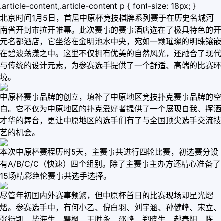
.article-content,.article-content p { font-size: 18px; }
北京时间1月5日，首届中原杯竞技棋牌系列赛于在历史名城河
南省开封市拉开帷幕。此次赛事的赛事酒店选在了极具特色的开
元名都酒店，它坐落在金明池水中央，宛如一颗璀璨的明珠镶嵌
在碧波荡漾之中。这里不仅拥有优美的自然风光，还融合了现代
与传统的设计元素，为参赛选手提供了一个舒适、高端的比赛环
境。
中原杯赛事品牌的创立，填补了中原地区竞技扑克赛事品牌的空
白。它不仅为中原地区的扑克爱好者提供了一个展现自我、挥洒
才华的舞台，更让中原地区的选手们有了与全国顶尖选手交流技
艺的机会。
本次中原杯赛程历时5天，主赛事共进行四轮比赛，初选赛分设
有A/B/C/C（快速）四个组别。除了主赛事主办方还精心准备了
15场精彩绝伦赛事共选手选择。
尽管年初国内外赛事频繁，但中原杯首日的比赛现场却星光熠
熠。参赛选手中，有何小乙、倪白羽、刘宇涵、孙健峰、宋立、
张衍凯、毕海生、瞿枫、王胜永、邵峰、郑晓生、郝春阳、陈