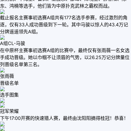
东、鸿楠等选手，他们皆为中原扑克武林之霸权而战。
截止报名主赛事初选赛A组共有177名选手参赛，经过激烈的角
逐，仅有33人成功晋级到下一轮。其中马骏以惊人的43.4万记
分牌遥遥领先A组。
A组CL-马骏
在中原杯主赛事初选赛A组的比赛中，最终仅有张雨薇一名女选
手成功晋级。她以巾帼不让须眉的气势，以26.25万记分牌量位
列晋级名单第三名。
张雨薇
晋级名单
选手图集
冠军荣耀
下午17:00开赛的快速猎人赛，最终由沈阳阳摘得桂冠！恭喜！