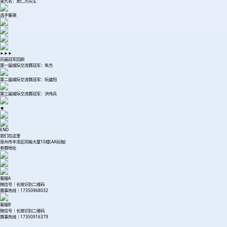
第九名：吴仁杰先生
选手集锦
►►►
历届冠军回顾
第一届城际交流赛冠军：朱杰
第二届城际交流赛冠军：阮盛阳
第三届城际交流赛冠军：洪伟兵
★
END
我们在这里
泉州市丰泽区同裕大厦10楼(AA玩咖)
参赛地址
客服A
微信号｜长按识别二维码
赛事热线｜17350968032
客服B
微信号｜长按识别二维码
赛事热线｜17350916379