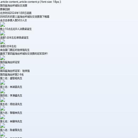
.article-content,.article-content p { font-size: 18px; }
第四届海丝杯城际交流赛
赛事回顾
北京时间2024年1月8日凌晨
历时四天的第三届海丝杯城际交流赛落下帷幕
本次总参赛人数503人次
晚上10点左右9人决赛桌诞生
凌晨1点半左右单挑桌诞生
凌晨2点半左右
来自厦门赛区的张烨强先生
赢得了第四届海丝杯城际交流赛的冠军奖杯！
第四届海丝杯冠军
第四届海丝杯冠军：张烨强
第四届海丝杯第2-9名
第二名：盛智韬先生
第三名：林湖昌先生
第四名：李湧鑫先生
第五名：缪启凌先生
第六名：黎雄林先生
第七名：林健伟先生
第八名：陈睿策先生