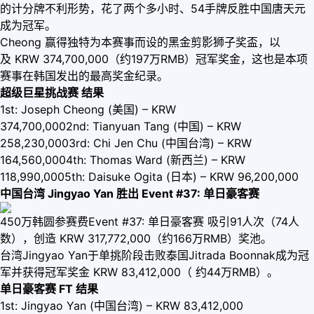
的计分牌不利形势，花了两个多小时、54手牌反胜中国唐天元
成为冠军。
Cheong 赢得独特为本赛事而设的黑金剪影狮子奖盃，以
及 KRW 374,700,000（约197万RMB）冠军奖金，这也是本项
赛事在韩国发出的最高奖金纪录。
超级巨星挑战赛 结果
1st: Joseph Cheong (美国) – KRW
374,700,0002nd: Tianyuan Tang (中国) – KRW
258,230,0003rd: Chi Jen Chu (中国台湾) – KRW
164,560,0004th: Thomas Ward (新西兰) – KRW
118,990,0005th: Daisuke Ogita (日本) – KRW 96,200,000
中国台湾 Jingyao Yan 胜出 Event #37: 单日豪客赛
450万韩圆参赛费Event #37: 单日豪客赛 吸引91人次（74人
数），创造 KRW 317,772,000（约166万RMB）奖池。
台湾Jingyao Yan于单挑阶段击败泰国Jitrada Boonnak成为冠
军并获得冠军奖金 KRW 83,412,000（ 约44万RMB）。
单日豪客赛 FT 结果
1st: Jingyao Yan (中国台湾) – KRW 83,412,000