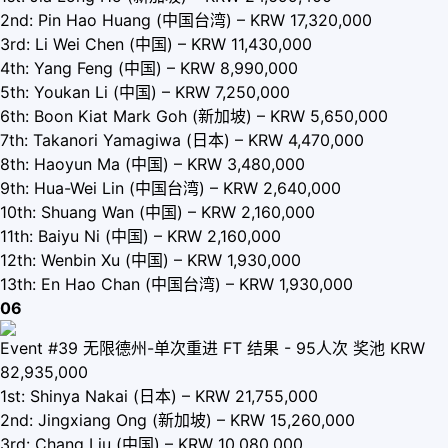
2nd: Pin Hao Huang (中国台湾) – KRW 17,320,000
3rd: Li Wei Chen (中国) – KRW 11,430,000
4th: Yang Feng (中国) – KRW 8,990,000
5th: Youkan Li (中国) – KRW 7,250,000
6th: Boon Kiat Mark Goh (新加坡) – KRW 5,650,000
7th: Takanori Yamagiwa (日本) – KRW 4,470,000
8th: Haoyun Ma (中国) – KRW 3,480,000
9th: Hua-Wei Lin (中国台湾) – KRW 2,640,000
10th: Shuang Wan (中国) – KRW 2,160,000
11th: Baiyu Ni (中国) – KRW 2,160,000
12th: Wenbin Xu (中国) – KRW 1,930,000
13th: En Hao Chan (中国台湾) – KRW 1,930,000
06
Event #39 无限德州-单次重进 FT 结果 - 95人次 奖池 KRW
82,935,000
1st: Shinya Nakai (日本) – KRW 21,755,000
2nd: Jingxiang Ong (新加坡) – KRW 15,260,000
3rd: Chang Liu (中国) – KRW 10,080,000