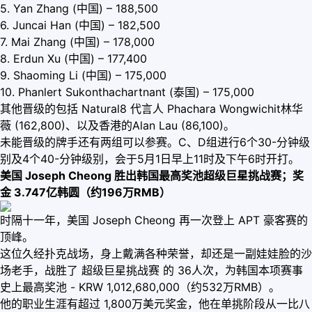
5. Yan Zhang (中国) – 188,500
6. Juncai Han (中国) – 182,500
7. Mai Zhang (中国) – 178,000
8. Erdun Xu (中国) – 177,400
9. Shaoming Li (中国) – 175,000
10. Phanlert Sukonthachartnant (泰国) – 175,000
其他晋级的包括 Natural8 代言人 Phachara Wongwichit林华
薇 (162,800)、以及香港的Alan Lau (86,100)。
未能晋级的牌手还有两组可以参赛。C、D组进行6个30-分钟级
别及4个40-分钟级别，会于5月1日早上11时及下午6时开打。
美国 Joseph Cheong 胜出韩国最高奖池超级巨星挑战赛；奖
金 3.747亿韩圆（约196万RMB）
时隔十一年，美国 Joseph Cheong 再一次登上 APT 豪客赛的
顶峰。
这位久经扑克战场，身上戴满各种荣誉，却还是一副娃娃脸的沙
场老手，战胜了 超级巨星挑战赛 的 36人次，为韩国本项赛事
史上最高奖池 - KRW 1,012,680,000（约532万RMB）。
他的职业生涯有超过 1,800万美元奖金，他在单挑阶段从一比八