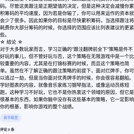
码。尽管这类跟注是正期望值的决定，但是这种决定会减慢你累
积筹码的平均速度，因为若是你输了，你可以用来运作的资本就
会少了很多。因此如果你的目标是尽快累积筹码，当选择跟注将
耗费你大部分筹码的时候，你选择的范围应该比列表建议的更紧
些。
☆ 结论 ☆
对于大多数玩家而言，学习正确的“跟注翻牌前全下”策略是件不
好玩的事儿，但不管好玩与否，这个策略在无限游戏中是一个比
较重要的内容，尤其是在打锦标赛的时候，而且这个策略也简
单。虽然在不了解正确的跟注策略的前提下，面对烂牌手，你可
以逃过一劫，但是当你面对优秀牌手的时候，你会很容易翻船。
学好图表的内容，就像音乐家练习钢琴指法，或像运动员练短
跑，这种学习不好玩，它也不是你热衷这个领域的原因，但它是
很基本的东西，如果你脑中没存有这些基本的策略，它一定影响
你的根基，影响你游戏的整个战绩。
高手殿堂
评论 0 条