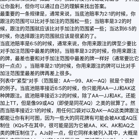
让你盈利，但你可以通过自己的理解来找出答案。
最重要的一条规律是，通常来说，当底池赔率为2:1的时候，你
跟注的范围可以比对手加注的范围松一些；当赔率是3:2的时
候，跟注的范围就应该比对手加注的范围紧一些；当达到6:5的
时候，你选择跟注的范围就应该是很紧的了。
当底池赔率是6:5的时候，通常来说，你用来跟注的牌至少要比
对手加注范围中最差的牌好。当赔率是3:2的时候，你用来跟注
的牌，最差也要和对手加注范围中最差的牌一样好（通常要比它
好一点点）。当赔率是2:1的时候，你用来跟注的牌可以比对手
加注范围里最差的牌再差上很多。
列表中“紧型”对手（范围是：AA—99、AK—AQ）就是个很好
的例子。当底池赔率接近6:5的时候，你只能用AA—JJ和AK这
种牌跟注。底池赔率接近3:2的时候，除了AA—JJ和AK，还能
加上TT，但是像99或AQ（即使是同花AQ）之类的就算了。然
而当赔率接近2:1的时候，用任何口袋对以及AK—AQ这类牌跟注
都能让你有利可图，因为一些大的同花牌有可能会被AK或AQ压
制住（KQs不在其中，很可能是因为它被AA、KK、AK和AQ之
类的牌压制住了。AJs好一点，但它同样未被列入其中，大概是