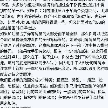
15倍。大多数你能见到的翻牌前的加注全下都将接近这几个类
别中的某一种。如果你面对的加注量介于某两个类别之间，比如
10倍BB，你用的策略就可以介于6倍BB和15倍BB之间，也就是
说，比面对6倍BB时的范围打得紧一些，但又比面对15倍BB的
加注范围时打得松些。
如果加注量占了你筹码量的大部分而不是全部，那么你可以把这
个加注量看做是冲着你的全部筹码来的。如果你用筹码量的大部
分跟注了对方的加注，这意味着你总会在下一轮下注中投入剩余
的筹码。（如果你手里有$50，跟注一个$40的加注，这比同额
投注好点儿，那么在下一轮下注中，你总会把剩下的$10投入底
池，这时的底池赔率略高于8:1。）因为用手中大部分的筹码跟
注本质上就相当于你的所有筹码都已套池，所以你应该用这种态
度去对待这类跟注。
我们把对手的范围分成6个种类：超紧型、紧型、一般型、松
型、超松型、任意两张牌型。超紧型对手只用他范围里3%的牌
加注；紧型对手用的是范围里的5%；一般型用的是10%；松型
用的是25%；超松型用的是50%；任意两张牌型就是什么牌都
用来加注。