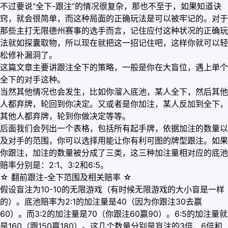
不过要说“全下-跟注”的情况很复杂，那也不至于，如果知道诀
窍，就会很简单，而这种局面的正确玩法是可以被牢记的。对于
那些主打无限德州赛事的选手而言，记住应付这种状况的正确玩
法就如探囊取物，所以现在就把这一招记住吧，这样你就可以轻
松修补漏洞了。
这篇文章主要讲跟注全下的策略，一般是你在大盲位，遇上单个
全下的对手这种。
当然其他情况也会发生，比如你溜入底池，某人全下，然后其他
人都弃牌，轮回到你决定。又或者是你加注，某人反加到全下，
其他人都弃牌，轮到你做决定等等。
后面我们会列出一个表格，包括所有起手牌，依据加注的数量以
及对手的范围，你可以选择用能让你有利可图的牌型跟注。如果
你跟注，加注的数量被分成了三类，这三种加注量相对应的底池
赔率分别是：2:1、3:2和6:5。
☆ 翻前跟注-全下范围及相关赔率 ☆
假设盲注为10-10的无限游戏（有时候无限游戏的大小盲是一样
的）。底池赔率为2:1的加注量是40（因为你跟注30去赢
60）。而3:2的加注量是70（你跟注60赢90）。6:5的加注量就
是160（跟150赢180）。这几个数量分别是盲注的3倍、6倍和