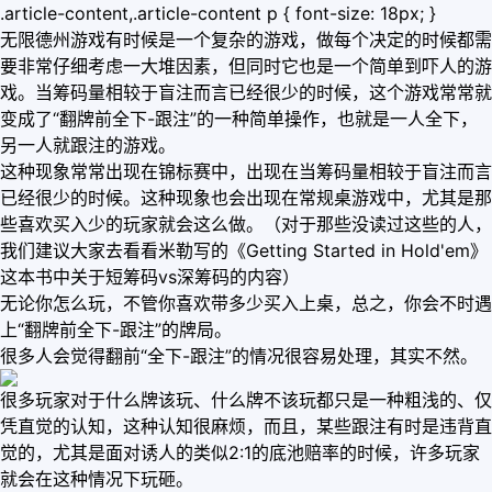
.article-content,.article-content p { font-size: 18px; }
无限德州游戏有时候是一个复杂的游戏，做每个决定的时候都需
要非常仔细考虑一大堆因素，但同时它也是一个简单到吓人的游
戏。当筹码量相较于盲注而言已经很少的时候，这个游戏常常就
变成了“翻牌前全下-跟注”的一种简单操作，也就是一人全下，
另一人就跟注的游戏。
这种现象常常出现在锦标赛中，出现在当筹码量相较于盲注而言
已经很少的时候。这种现象也会出现在常规桌游戏中，尤其是那
些喜欢买入少的玩家就会这么做。（对于那些没读过这些的人，
我们建议大家去看看米勒写的《Getting Started in Hold'em》
这本书中关于短筹码vs深筹码的内容）
无论你怎么玩，不管你喜欢带多少买入上桌，总之，你会不时遇
上“翻牌前全下-跟注”的牌局。
很多人会觉得翻前“全下-跟注”的情况很容易处理，其实不然。
很多玩家对于什么牌该玩、什么牌不该玩都只是一种粗浅的、仅
凭直觉的认知，这种认知很麻烦，而且，某些跟注有时是违背直
觉的，尤其是面对诱人的类似2:1的底池赔率的时候，许多玩家
就会在这种情况下玩砸。