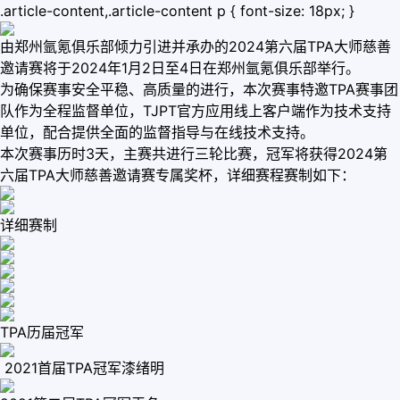
.article-content,.article-content p { font-size: 18px; }
由郑州氩氪俱乐部倾力引进并承办的2024第六届TPA大师慈善
邀请赛将于2024年1月2日至4日在郑州氩氪俱乐部举行。
为确保赛事安全平稳、高质量的进行，本次赛事特邀TPA赛事团
队作为全程监督单位，TJPT官方应用线上客户端作为技术支持
单位，配合提供全面的监督指导与在线技术支持。
本次赛事历时3天，主赛共进行三轮比赛，冠军将获得2024第
六届TPA大师慈善邀请赛专属奖杯，详细赛程赛制如下：
详细赛制
TPA历届冠军
2021首届TPA冠军漆绪明