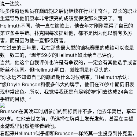
说一边笑。
很多传奇运动员在巅峰期之后仍继续在行业里奋斗，过长的职业
生涯导致他们原本非常漂亮的成绩变得没那么漂亮了。而
Hellmuth不同，他一直在巅峰上，他去年才刚刚赢得了自己的
第17条金手链。扑克圈每次提到他，都不是因为他以前有多厉
害，而是因为他一直都很厉害。
“在过去的三年里，我在那些最大型的锦标赛里的成绩可以说是
数一数二的，”现年59岁的Hellmuth如此给自己评价。
当然，他这个自我评价也许是有争议的，一定会有其他选手或者
粉丝不认同。但Hellmuth明白，巅峰期是有尽头的。
“你永远不知道自己的巅峰期什么时候结束，”Hellmuth承认：
“像Doyle Brunson和很多伟大的牌手，他们在70岁中期仍旧表
现非常出色。所以，我觉得我还是有足够的时间去达成24条金
手链的目标。”
Brunson在其晚年时期参加的锦标赛并不多，他去年离世，享年
89岁。在他去世之前，仍选择在牌桌上发光发热，甚至在高额
桌游戏里仍然能够看到他。
看起来Hellmuth似乎想和Brunson一样终其一生投身到扑克里，