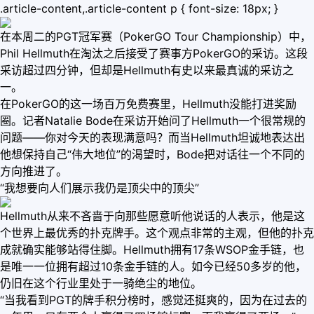
.article-content,.article-content p { font-size: 18px; }
在本周二的PGT冠军赛（PokerGO Tour Championship）中，
Phil Hellmuth在淘汰之后接受了赛事方PokerGO的采访。这段
采访超过四分钟，但却是Hellmuth有史以来最真诚的采访之
一。
在PokerGO的这一场百万免费赛里，Hellmuth没能打进奖励
圈。记者Natalie Bode在采访开始问了Hellmuth一个很常规的
问题——你对今天的表现满意吗？而当Hellmuth坦诚地表达出
他想保持自己“伟大地位”的渴望时，Bode把对话往一个不同的
方向推进了。
“我想要向人们展示我仍是顶尖中的顶尖”
Hellmuth从来不吝啬于向那些愿意听他说话的人表示，他是这
个世界上最优秀的扑克牌手。这个观点非常的主观，但他的扑克
成就确实能够站得住脚。Hellmuth拥有17条WSOP金手链，也
是唯一一位拥有超过10条金手链的人。如今已经50多岁的他，
仍旧在这个行业里处于一骑绝尘的地位。
“当我看到PGT的牌手积分榜时，感觉还挺爽的，因为在过去的