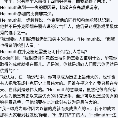
一年里，只有两个人赢得了四场锦标赛，而我赢得了两场，”
Hellmuth说到——爽的原因是，比起许多高额桌玩家，
Hellmuth参加的比赛非常少。
Hellmuth进一步解释说，他希望他的同行和粉丝能够认识到，
他并不是扑克圈翻来覆去说的过气红人，他仍是这项游戏里最优
秀的选手之一。
“我想要向人们展示我仍是顶尖中的顶尖，”Hellmuth说：“但我
也得证明给别人看。”
Hellmuth在扑克圈还需要证明什么给别人看吗？
Bode问到：“我很惊讶你竟然觉得你仍需要去证明什么，毕竟你
取得的成就就摆在那儿。还是说，你就是想向人们展示你仍然是
优秀的？”
“我认为，在一项运动中，你可以成为历史上最伟大的，也许也
有人把我看成扑克历史上最伟大的。但谁在乎这个？我只想在今
天、在此刻是最伟大的。”Hellmuth的意思是，虽然他很高兴有
人认为他是有史以来最优秀的扑克选手，至少可以说是最优秀的
锦标赛选手，但他想要在此时此刻被认为是最伟大的。
“我不想成为那种因为以前的成就而变成焦点的人，我不想成为
那种大家看到我就说‘你看，Phil来打牌了’的人，”Hellmuth一边