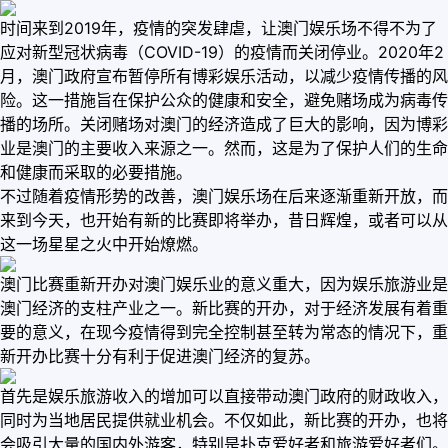
时间来到2019年，疫情的突发肆虐，让澳门娱乐场不得不为了
应对新型冠状病毒（COVID-19）的疫情而关闭停业。2020年2
月，澳门政府宣布暂停所有博彩娱乐活动，以减少疫情传播的风
险。这一措施旨在保护公众的健康和安全，避免赌场成为病毒传
播的场所。关闭赌场对澳门的经济造成了巨大的影响，因为博彩
业是澳门的主要收入来源之一。然而，这是为了保护人们的生命
和健康而采取的必要措施。
不过随着疫情形势的改善，澳门娱乐场在后来逐渐重新开放，而
来到今天，也开始有新的比赛即将举办，昔日辉煌，或者可以从
这一场星星之火中开始燎燃。
澳门比赛重新开办对澳门娱乐业的意义重大，因为娱乐旅游业是
澳门经济的支柱产业之一。新比赛的开办，对于经济发展有着重
要的意义，在现今疫情得到完全控制甚至转为常态的情况下，重
新开办比赛十分有利于促进澳门经济的复苏。
首先是娱乐旅游收入的增加可以直接带动澳门政府的财政收入，
同时为当地居民提供就业机会。不仅如此，新比赛的开办，也将
会吸引大量的国内外游客，特别是扑克爱好者和旅游爱好者们。