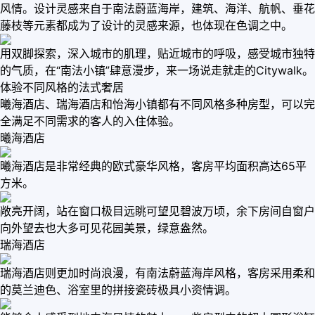
风情。设计灵感来自于南法蔚蓝海岸，建筑、海洋、航帆、垂花
藤枝等元素都成为了设计的灵感来源，也体现在色调之中。
用双脚探索，深入城市的肌理，贴近城市的呼吸，感受城市独特
的气质，在“南法小镇”肆意漫步，来一场说走就走的Citywalk。
体验不同风格的法式奢居
曦海酒店、瑞海酒店和怡海小镇都有不同风格多种房型，可以完
全满足不同需求的客人的入住体验。
曦海酒店
曦海酒店是非常经典的欧式豪华风格，客房平均面积高达65平
方米。
敞亮开阔，站在窗口极目远眺可望见碧波万顷，余下房间自窗户
向外望去也大多可见花园美景，绿意盎然。
瑞海酒店
瑞海酒店则更加时尚浪漫，有南法蔚蓝海岸风格，客房采用柔和
的莫兰迪色、浴室里的拼接瓷砖极具小资情调。