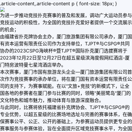
.article-content,.article-content p { font-size: 18px; }
为进一步推动竞技扑克赛事的普及和发展，调动广大运动员参与
竞技运动的积极性，为全国的竞技扑克爱好者提供一个交流展示
的机会；
由福建省扑克牌协会主办，厦门旅游集团有限公司承办，厦门国
有资本运营有限责任公司作为支持单位，TJPT®与CSPG®共同
协办的2023CSPG海峡杯®暨TJPT®国际扑克厦门选拔赛将于
2023年12月22日至12月27日在超五星级滨海度假网红酒店-厦
门特房波特曼七星湾酒店举办。
本次赛事，厦门市国有旅游龙头企业—厦门旅游集团有限公司首
次作为竞技赛事的承办单位，将在厦门国有资本运营有限责任公
司的支持下，为赛事赋能。在以"文旅+竞技"的新模式下，让全
国各地的参赛者在厦门参与比赛的同时，领略"美丽鹭岛"厦门的
文化特色和城市魅力，推动体育与旅游深度融合。
与此同时，比赛将依托福建省扑克牌协会、TJPT®与CSPG®的
专业优势，以超五星级的比赛场地选址与完善的赛事体系，在确
保赛事公平、公正、公开的基础上，为参赛运动员提供更专业的
赛事服务与参赛体验，旨在全面提升区域竞技赛事水平，为全国