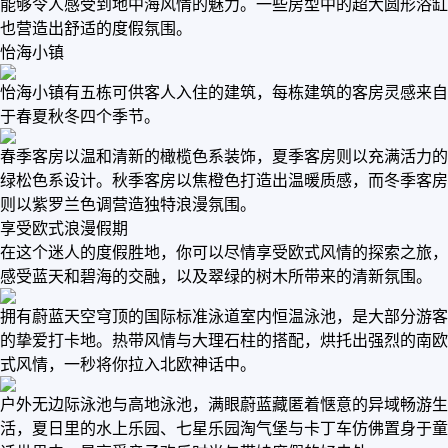
能够令人感受到地中海风情的魅力。一些房型中的超大圆形浴缸
也营造出舒适的度假氛围。
怡海小镇
怡海小镇有五栋可供客人入住的建筑，每栋建筑的客房灵感来自
于春夏秋冬四个季节。
春季客房以温和清新的橄榄色系装饰，夏季客房则以充满活力的
绿松色系设计。秋季客房以焦橙色打造出温暖质感，而冬季客房
则以紫罗兰色调营造独特浪漫氛围。
享受欧式浪漫假期
在这个迷人的度假胜地，你可以尽情享受欧式风情的探索之旅，
感受蓝天和碧海的交融，以及翠绿的树木所带来的清新氛围。
拥有蔚蓝天空穹顶的国际标准泳道室内恒温泳池，是大部分游客
的挚爱打卡地。热带风情与大理石柱的搭配，烘托出强烈的南欧
式风情，一秒将你拉入北欧神话中。
户外无边际泳池与高地泳池，满眼蔚蓝藏匿着惬意的异域畅游生
活，夏日里的水上乐园、七星乐园淘气堡与卡丁车仿佛置身于童