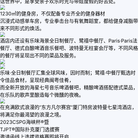
话世界中，是享受亲子欢乐时光与带娃度假的好去处。
1230㎡的健身房，不仅配备专业齐全的健身器材
沉浸式动感单车房，专业拳击台与有氧舞蹈室，都给健身减脂带
来不同形式的焕活。
酒店内还设有乐味海景全日制餐厅、鹭禧中餐厅、Paris·Paris法
餐厅、德式自酿啤酒音乐餐吧、波特曼无柱宴会厅等，不同风格
的餐厅将呈现出不同的菜品及服务。
乐味·全日制餐厅汇集全球风味，因时而制；鹭禧·中餐厅甄选时
令佳品食材，呈现经典闽粤佳肴，
而全新开放的海星七号音乐啤酒餐吧，精酿啤酒搭配德式菜品，
在乐队的歌声里酿造每个微醺的夜晚。
在充满欧式浪漫的“东方凡尔赛宫”厦门特房波特曼七星湾酒店，
将满足你最渴望的浪漫之境。
2023CSPG海峡杯®暨
TJPT®国际扑克厦门选拔赛
邀请函线上选拔资格赛即将开启