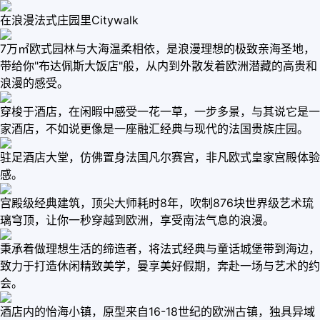
在浪漫法式庄园里Citywalk
7万㎡欧式园林与大海温柔相依，是浪漫理想的极致亲海圣地，
带给你"布达佩斯大饭店"般，从内到外散发着欧洲潜藏的高贵和
浪漫的感受。
穿梭于酒店，在闲暇中感受一花一草，一步多景，与其说它是一
家酒店，不如说更像是一座融汇经典与现代的法国贵族庄园。
驻足酒店大堂，仿佛置身法国凡尔赛宫，非凡欧式皇家宫殿体验
感。
宫殿级经典建筑，顶尖大师耗时8年，吹制876块世界级艺术琉
璃穹顶，让你一秒穿越到欧洲，享受南法气息的浪漫。
秉承着做理想生活的缔造者，将法式经典与童话城堡带到海边，
致力于打造休闲精致美学，曼享美好假期，奔赴一场与艺术的约
会。
酒店内的怡海小镇，原型来自16-18世纪的欧洲古镇，独具异域