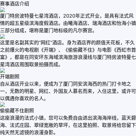
赛事酒店介绍
厦门特房波特曼七星湾酒店，2020年正式开业，是具有法式风
情的超五星级滨海度假酒店。由曦海酒店、瑞海酒店和怡海小镇
三部分组成，堪称是厦门地标级的凡尔赛宫。
这里是名副其实的“网红”酒店。身为酒店界的颜值天花板，不久
之前爆火的电视剧《开端》、《偷偷藏不住》与电影《西虹市首
富》，都是在同安环东海域滨海旅游浪漫线与厦门特房波特曼七
星湾酒店周围取景拍摄而成。
开端剧照
自从酒店开业以来，便成为了厦门同安滨海西的热门打卡地之
一，无数的明星、网红、外国友人慕名而来，入住这里，或许可
以偶遇你喜欢的名人。
偷偷藏不住剧照
这座浪漫的法式小镇，您可以免费自由进出滨海海岸线，蓝天碧
海、法式庄园、翠绿宽敞的草坪，在这里拍照、取景将给您留下
纯天然无滤镜的浪漫身影。