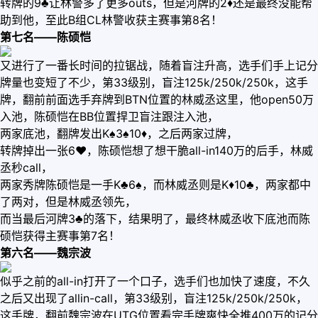
转牌的9♣️让林警多了更多outs，但是河牌的2♦️还是最终没能帮
助到他，至此B组CL林警收获主赛事第8名！
第七名——陈硕恺
又进行了一番长时间的拉锯战，随着盲注升高，选手们手上记分
牌量也变短了不少，第33级别，盲注125k/250k/250k，这手
牌，翻前前面选手弃牌到BTN位置的林威丞这里，他open50万
入池，陈硕恺在BB位置捍卫盲注跟注入池，
两家底池，翻牌发出K♠️3♠️10♦️，之后两家过牌，
转牌掉出一张6♥️，陈硕恺想了想干脆all-in140万的后手，林威
丞秒call，
两家秀牌陈硕恺是一手K♣️6♠️，而林威丞则是K♦️10♣️，两家都中
了两对，但是林威丞领先，
而当最后河牌3♣️的落下，结果明了，最终林威丞收下底池而陈
硕恺获得主赛事第7名！
第六名——魏宗波
似乎之前的all-in打开了一个口子，选手们也加快了速度，不久
之后又出现了allin-call，第33级别，盲注125k/250k/250k，
这手牌，翻前魏宗波在UTG位置看完手牌爽快全推400万的记分