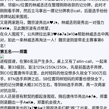
牌，邻座HJ位置的林威丞还在整理刚刚收获的记分牌，此时才
刚刚看手牌，然后立马拿出一摞记分牌表示call，后面选手纷纷
弃牌站起来围观，
又是两家跑马，魏宗波亮出A♥️J♦️，林威丞则是秀出一对强力
K♦️K♣️，见此魏宗波有点绝望，
在众人围观下，公共牌拉出来3♥️4♣️7♠️3♦️10♣️帮助林威丞击中两
对，如此一来林威丞再淘汰一人！魏宗波则是带走主赛事第6
名！
第五名——郑重
进程提速，在第6名没产生多久，桌上又有了allin-call，一起来
看，第33级别，盲注125k/250k/250k，先是前面选手弃牌，
到CO位置唐伟华这里，此时短码的他没想多久就全下300万后
手，BTN选手弃牌之后，SB位置同样短码的郑重也很快全下，
他的记分牌量大概230万左右，等到BB选手弃牌，再一次两家
对抗出现，
众人还是很有默契的都起身围观，随后唐伟华亮出A♣️7♣️，郑重
则是翻出一手A♠️K♣️，郑重机会很大，
然而翻牌发出的7♦️7♥️A♦️让围观选手们都“哗”了出来，郑重见此