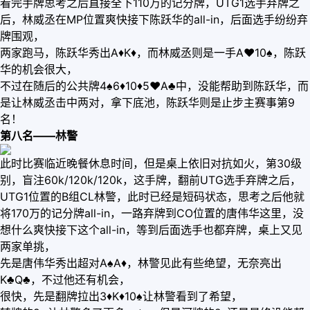
看完手牌思考之后直接全下110万的记分牌，UTG1选手弃牌之
后，林威丞在MP位置爽快接下陈跃华的all-in，后面选手纷纷弃
牌围观，
两家跑马，陈跃华秀出A♦️K♦️，而林威丞则是一手A♥️10♠️，陈跃
华的机会很大，
不过在随后的公共牌4♠️6♦️10♦️5♥️A♣️中，没能帮助到陈跃华，而
是让林威丞击中两对，拿下底池，陈跃华则是止步主赛事第9
名！
第八名——林警
此时比赛临近晚餐休息时间，但是桌上依旧对抗如火，第30级
别，盲注60k/120k/120k，这手牌，翻前UTG选手弃牌之后，
UTG1位置的B组CL林警，此时已经是短码状态，思考之后他就
将170万的记分牌all-in，一路弃牌到CO位置的唐伟华这里，没
想什么爽快接下这个all-in，等到后面选手也都弃牌，桌上又见
两家单挑，
先是唐伟华秀出超对A♠️A♦️，林警见此有些绝望，无奈亮出
K♣️Q♣️，不过他还有机会，
很快，先是翻牌拉出3♦️K♦️10♠️让林警看到了希望，