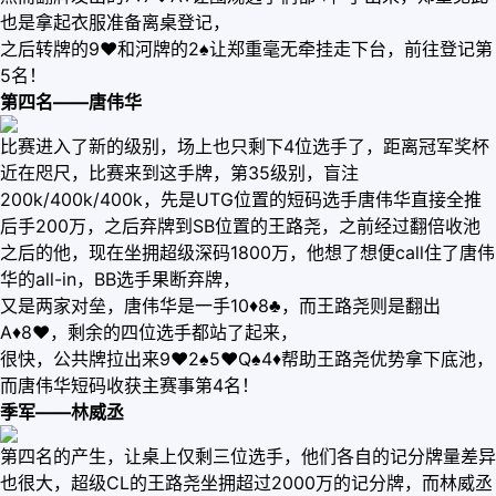
也是拿起衣服准备离桌登记，
之后转牌的9♥️和河牌的2♠️让郑重毫无牵挂走下台，前往登记第
5名！
第四名——唐伟华
比赛进入了新的级别，场上也只剩下4位选手了，距离冠军奖杯
近在咫尺，比赛来到这手牌，第35级别，盲注
200k/400k/400k，先是UTG位置的短码选手唐伟华直接全推
后手200万，之后弃牌到SB位置的王路尧，之前经过翻倍收池
之后的他，现在坐拥超级深码1800万，他想了想便call住了唐伟
华的all-in，BB选手果断弃牌，
又是两家对垒，唐伟华是一手10♦️8♣️，而王路尧则是翻出
A♦️8♥️，剩余的四位选手都站了起来，
很快，公共牌拉出来9♥️2♠️5♥️Q♠️4♦️帮助王路尧优势拿下底池，
而唐伟华短码收获主赛事第4名！
季军——林威丞
第四名的产生，让桌上仅剩三位选手，他们各自的记分牌量差异
也很大，超级CL的王路尧坐拥超过2000万的记分牌，而林威丞