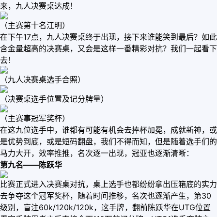
来，九人决赛桌达成！
（主赛第十名江明）
在下午17点，九人决赛桌终于出现，接下来谁能笑到最后？如此
含金量超高的决赛桌，又会是这样一番精彩对抗？我们一起看下
去！
（九人决赛桌选手合照）
（决赛桌选手位置及记分牌量）
（主赛事冠军奖杯）
在这九位选手中，谁都有可能有机会去捧杯加冕，成就新神，或
是优势到底，或是短码翻盘，我们不得而知，但是随着选手们的
马力大开，效率推推，名次逐一出现，冠亚也逐渐清晰：
第九名——陈跃华
比赛正式进入决赛桌对抗，桌上选手也都纷纷拿出压箱底的实力
去争夺这个冠军奖杯，随着时间推移，名次也逐渐产生，第30
级别，盲注60k/120k/120k，这手牌，翻前陈跃华在UTG位置