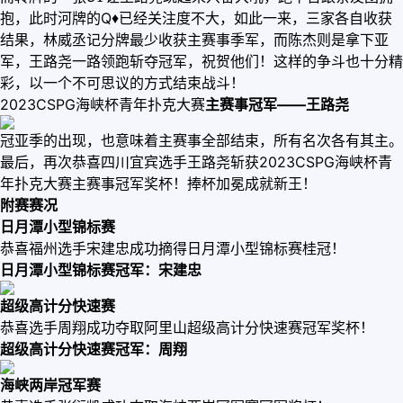
抱，此时河牌的Q♦️已经关注度不大，如此一来，三家各自收获
结果，林威丞记分牌最少收获主赛事季军，而陈杰则是拿下亚
军，王路尧一路领跑斩夺冠军，祝贺他们！这样的争斗也十分精
彩，以一个不可思议的方式结束战斗！
2023CSPG海峡杯青年扑克大赛
主赛事冠军——王路尧
冠亚季的出现，也意味着主赛事全部结束，所有名次各有其主。
最后，再次恭喜四川宜宾选手王路尧斩获2023CSPG海峡杯青
年扑克大赛主赛事冠军奖杯！捧杯加冕成就新王！
附赛赛况
日月潭小型锦标赛
恭喜福州选手宋建忠成功摘得日月潭小型锦标赛桂冠！
日月潭小型锦标赛
冠军：宋建忠
超级高计分快速赛
恭喜选手周翔成功夺取阿里山超级高计分快速赛冠军奖杯！
超级高计分快速赛
冠军：周翔
海峡两岸冠军赛