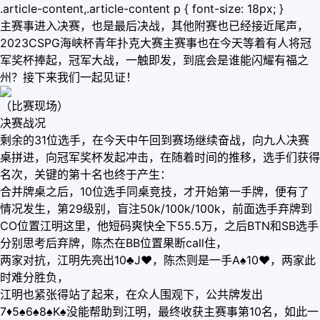
.article-content,.article-content p { font-size: 18px; }
主赛事进入决赛，也是最后决战，其他附赛也已经接近尾声，
2023CSPG海峡杯青年扑克大赛主赛事也在今天等着有人将冠
军奖杯捧起，冠军大战，一触即发，到底会是谁能闪耀有福之
州？接下来我们一起见证！
（比赛现场）
决赛战况
剩余的31位选手，在今天中午回到赛场继续奋战，向九人决赛
桌拼进，向冠军奖杯发起冲击，在随着时间的推移，选手们获得
名次，关键的第十名也终于产生：
合并牌桌之后，10位选手同桌竞技，才开始第一手牌，便有了
情况发生，第29级别，盲注50k/100k/100k，前面选手弃牌到
CO位置江明这里，他短码爽快全下55.5万，之后BTN和SB选手
分别思考后弃牌，陈杰在BB位置果断call住，
两家对抗，江明先亮出10♣️J♥️，陈杰则是一手A♠️10♥️，两家此
时难分胜负，
江明也紧张得站了起来，在众人围观下，公共牌发出
7♦️5♠️6♠️8♠️K♠️没能帮助到江明，最终收获主赛事第10名，如此一