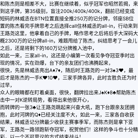
和陈杰则是相差不大，比赛在继续着，似乎冠军也昭然若揭，来
到这手牌，第35级别，盲注200k/400k/400k，翻前已经变成
短码的林威丞在BTN位置直接全推250万的记分牌，邻座SB位
置的陈杰看完手牌思考之后选择call住林威丞的all-in，行动来到
王路尧这里，他拿着自己的手牌，略作思考之后将后手大深码大
概2300万的记分牌all-in，难题甩给了陈杰，纠结思考了一会儿
之后，还是将剩下的160万记分牌推入池中，
如此一来，三家all-in，这还是小编第一次看见争夺冠亚季时出
现的情况，实在劲爆，台下的亲友团们也沸腾起来，
很快，先是林威丞亮出A♦️7♦️，随后时王路尧的一对3♠️3♥️，最
后才是陈杰的一手K♥️10♥️，三家手牌各异，此时言胜负还为时
过早，
众人的眼睛都在盯着桌面，很快，翻牌拉出来J♠️K♦️8♣️帮助陈杰
击中一对K逆转局势，看得出来他很开心，
而转牌的一张3♣️让王路尧跳起来兴奋大吼，跑下台跟亲友团拥
抱，此时河牌的Q♦️已经关注度不大，如此一来，三家各自收获
结果，林威丞记分牌最少收获主赛事季军，而陈杰则是拿下亚
军，王路尧一路领跑斩夺冠军，祝贺他们！这样的争斗也十分精
彩，以一个不可思议的方式结束战斗！