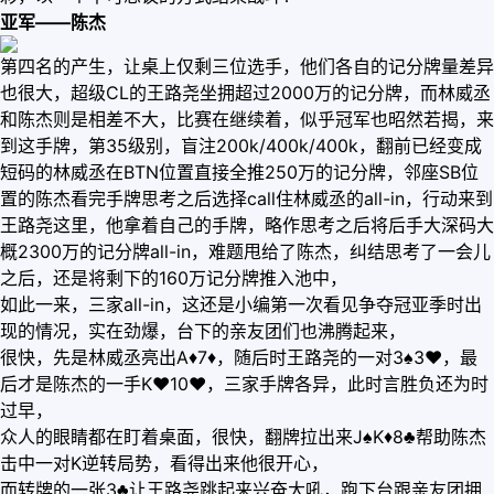
亚军——陈杰
第四名的产生，让桌上仅剩三位选手，他们各自的记分牌量差异
也很大，超级CL的王路尧坐拥超过2000万的记分牌，而林威丞
和陈杰则是相差不大，比赛在继续着，似乎冠军也昭然若揭，来
到这手牌，第35级别，盲注200k/400k/400k，翻前已经变成
短码的林威丞在BTN位置直接全推250万的记分牌，邻座SB位
置的陈杰看完手牌思考之后选择call住林威丞的all-in，行动来到
王路尧这里，他拿着自己的手牌，略作思考之后将后手大深码大
概2300万的记分牌all-in，难题甩给了陈杰，纠结思考了一会儿
之后，还是将剩下的160万记分牌推入池中，
如此一来，三家all-in，这还是小编第一次看见争夺冠亚季时出
现的情况，实在劲爆，台下的亲友团们也沸腾起来，
很快，先是林威丞亮出A♦️7♦️，随后时王路尧的一对3♠️3♥️，最
后才是陈杰的一手K♥️10♥️，三家手牌各异，此时言胜负还为时
过早，
众人的眼睛都在盯着桌面，很快，翻牌拉出来J♠️K♦️8♣️帮助陈杰
击中一对K逆转局势，看得出来他很开心，
而转牌的一张3♣️让王路尧跳起来兴奋大吼，跑下台跟亲友团拥