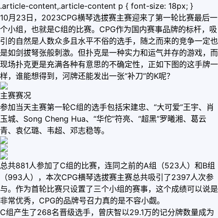
.article-content,.article-content p { font-size: 18px; }
10月23日，2023CPG横琴选拔赛主赛迎来了第一轮比赛最后一
个小组，也就是C组的比赛。CPG作为国内赛事品牌的标杆，吸
引的自然是人数众多且水平不俗的选手，随之而来的竞争一定也
是如剑拔弩张般刺激。但扑克是一种实力和运气并存的游戏，而
现场扑克更是充满各种有意思的不确定性，正如下图的这手牌一
样，谁能想得到，河牌还能发出一张“补刀”的K呢？
主赛赛况
参加当天主赛第一轮C组的选手包括宋建忠、“大可爱”王宇、肖
玉城、Song Cheng Hua、“华佗”符亮、“超黑”罗曦湘、葛云
青、袁亿璐、韦超、邓志稳等。
总共881人参加了C组的比赛，连同之前的A组（523人）和B组
（993人），本次CPG横琴选拔赛主赛总共吸引了2397人次参
与。作为首轮比赛只设置了三个小组的赛事，这个成绩可以说是
非常优秀，CPG的品牌号召力真的是不容小觑。
C组产生了268名晋级选手，曾庆智以29.1万的记分牌数量成为