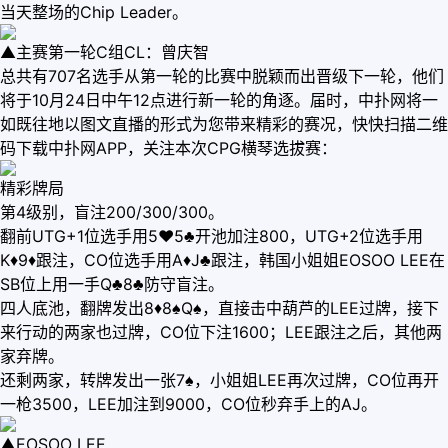
当天整场的Chip Leader。
▲主赛第一轮C组CL：曾庆智
总共有707名选手从第一轮的比赛中脱颖而出晋级下一轮，他们
将于10月24日中午12点进行新一轮的角逐。届时，中扑网将一
如既往地以图文直播的形式为您带来精彩的赛况，快快扫描二维
码下载中扑网APP，关注本次CPG横琴选拔赛：
精彩牌局
第4级别，盲注200/300/300。
翻前UTG+1位选手用5♥5♣开池加注800，UTG+2位选手用
K♦9♦跟注，CO位选手用A♦J♣跟注，韩国小姐姐EOSOO LEE在
SB位上用一手Q♣8♣防守盲注。
四人底池，翻牌发出8♦8♠Q♠，直接击中葫芦的LEE过牌，接下
来行动的两家也过牌，CO位下注1600；LEE跟注之后，其他两
家弃牌。
还剩两家，转牌发出一张7♠，小姐姐LEE再次过牌，CO位再开
一枪3500，LEE加注到9000，CO位秒弃手上的AJ。
▲EOSOO LEE