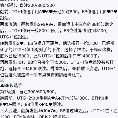
第4级别，盲注200/300/300。
翻前UTG+1位选手用A♥6♥开池加注800，BB位选手用9♥7♥
跟注。
两家底池，翻牌发出2♠9♣9♠，很幸运击中三条的BB位过牌之
后，UTG+1位开一枪800；随后，BB位过牌-加注到3100，
UTG+1位跟注。
转牌发出2♥，BB位提升至葫芦，他选择开一枪5100。已经听
死了的UTG+1位面对对手的下注，选择了跟注。于是就这样，
底池已经18000，此时UTG+1位的后手只有14000了。
河牌发出10♦，BB位直接全下15000，UTG+1位竟然没有被打
跑，选择全下14600跟注。秀牌之后，BB位收下底池，UTG+1
位就这么被这样一手有点神奇的牌给淘汰了。
▲BB位选手
第7级别，盲注300/600/600。
翻牌前，UTG+2位选手用A♥A♣开池加注1300，BTN位用
K♥Q♦跟注，BB位用K♣10♥跟注。
三人底池，翻牌发出J♣10♣7♣，BB位过牌之后，UTG+2位下注
1300，BTN位跟注，BB位过牌-跟注。