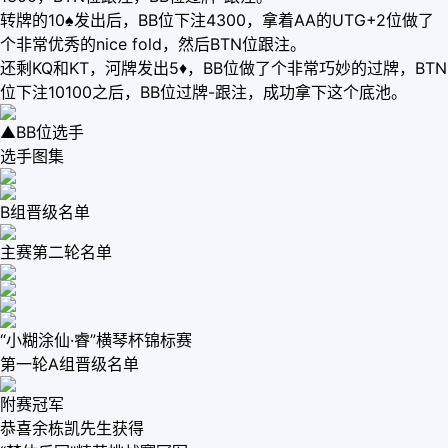
转牌的10♠发出后，BB位下注4300，拿着AA的UTG+2位做了
个非常优秀的nice fold，然后BTN位跟注。
还剩KQ和KT，河牌发出5♦，BB位做了个非常巧妙的过牌，BTN
位下注10100之后，BB位过牌-跟注，成功拿下这个底池。
▲BB位选手
选手图集
B组晋级名单
主赛第二轮名单
“小糊涂仙·睿”横琴杯锦标赛
第一轮A组晋级名单
附赛冠军
恭喜余栋凯先生获得